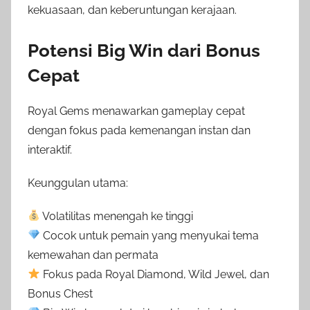
kekuasaan, dan keberuntungan kerajaan.
Potensi Big Win dari Bonus
Cepat
Royal Gems menawarkan gameplay cepat
dengan fokus pada kemenangan instan dan
interaktif.
Keunggulan utama:
Volatilitas menengah ke tinggi
Cocok untuk pemain yang menyukai tema
kemewahan dan permata
Fokus pada Royal Diamond, Wild Jewel, dan
Bonus Chest