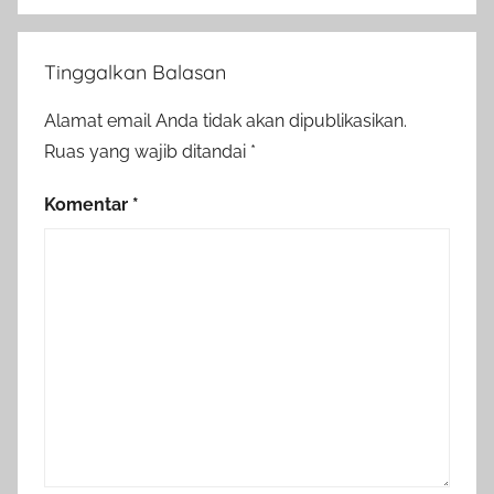
Tinggalkan Balasan
Alamat email Anda tidak akan dipublikasikan.
Ruas yang wajib ditandai
*
Komentar
*