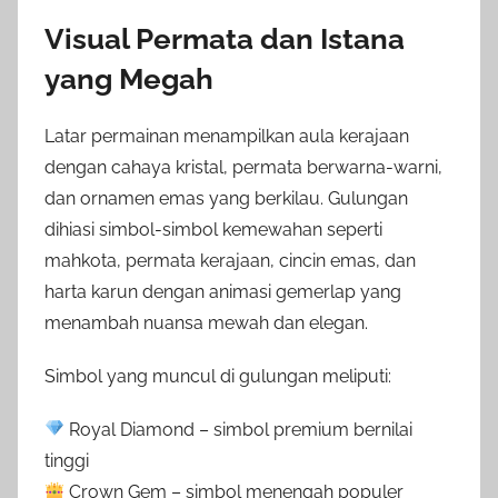
Visual Permata dan Istana
yang Megah
Latar permainan menampilkan aula kerajaan
dengan cahaya kristal, permata berwarna-warni,
dan ornamen emas yang berkilau. Gulungan
dihiasi simbol-simbol kemewahan seperti
mahkota, permata kerajaan, cincin emas, dan
harta karun dengan animasi gemerlap yang
menambah nuansa mewah dan elegan.
Simbol yang muncul di gulungan meliputi:
Royal Diamond – simbol premium bernilai
tinggi
Crown Gem – simbol menengah populer