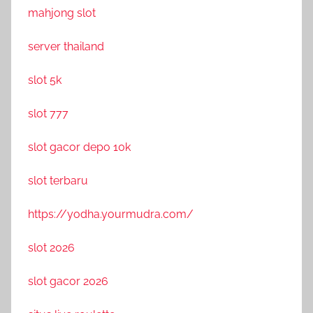
mahjong slot
server thailand
slot 5k
slot 777
slot gacor depo 10k
slot terbaru
https://yodha.yourmudra.com/
slot 2026
slot gacor 2026