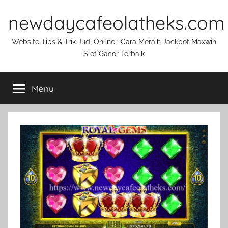
Skip
newdaycafeolatheks.com
to
content
Website Tips & Trik Judi Online : Cara Meraih Jackpot Maxwin
Slot Gacor Terbaik
Menu