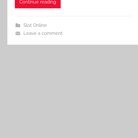
Continue reading
Slot Online
Leave a comment