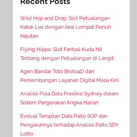
Recent Posts
Wild Hop and Drop: Slot Petualangan
Katak Liar dengan Aksi Lompat Penuh
Kejutan
Flying Hippo: Slot Fantasi Kuda Nil
Terbang dengan Petualangan di Langit
Agen Bandar Toto Broto4D dan
Perkembangan Layanan Digital Masa Kini
Analisis Pola Data Prediksi Sydney dalam
Sistem Pergerakan Angka Harian
Evolusi Tampilan Data Paito SGP dan
Pengaruhnya terhadap Analisis Paito SDY
Lotto