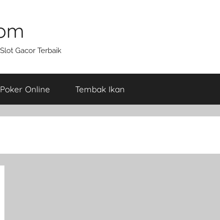
com
Slot Gacor Terbaik
Poker Online
Tembak Ikan