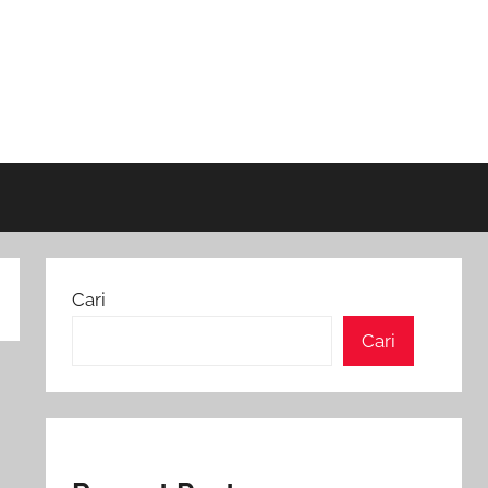
Cari
Cari