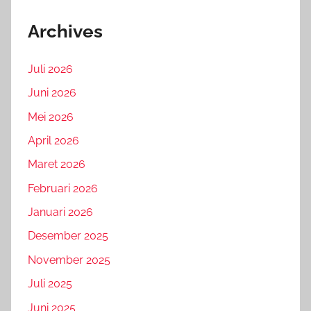
Archives
Juli 2026
Juni 2026
Mei 2026
April 2026
Maret 2026
Februari 2026
Januari 2026
Desember 2025
November 2025
Juli 2025
Juni 2025