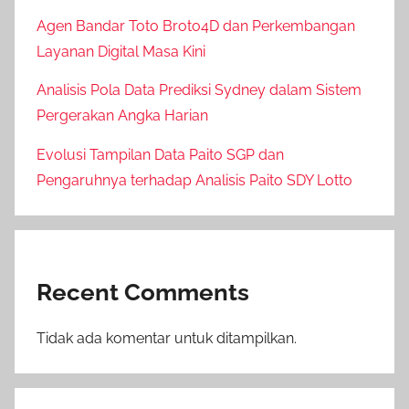
Agen Bandar Toto Broto4D dan Perkembangan
Layanan Digital Masa Kini
Analisis Pola Data Prediksi Sydney dalam Sistem
Pergerakan Angka Harian
Evolusi Tampilan Data Paito SGP dan
Pengaruhnya terhadap Analisis Paito SDY Lotto
Recent Comments
Tidak ada komentar untuk ditampilkan.