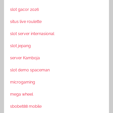
slot gacor 2026
situs live roulette
slot server internasional
slot jepang
server Kamboja
slot demo spaceman
microgaming
mega wheel
sbobet88 mobile